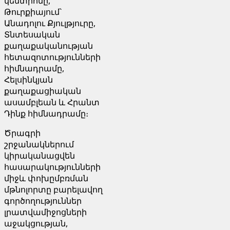
կենտրոնը,
Թուրքիայում`
Անադոլու Քյուլթյուրը,
Տնտեսական
քաղաքականության
հետազոտությունների
հիմնադրամը,
Հելսինկյան
քաղաքացիական
ասամբլեան և Հրանտ
Դինք հիմնադրամը։
Ծրագրի
շրջանակներում
կիրականացվեն
հասարակությունների
միջև փոխըմբռման
մթնոլորտը բարելավող
գործողություններ
լրատվամիջոցների
աջակցության,