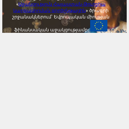
«
Աջակցություն Հայաստան-Թուրքիա
կարգավորման գործընթացին
» ծրագրի
շրջանակներում` Եվրոպական միության
ֆինանսական աջակցությամբ։