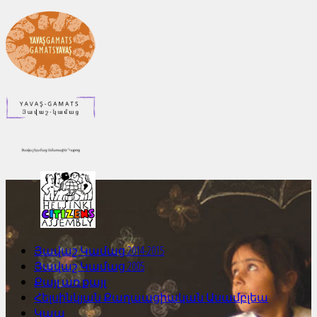
Յավաշ Կամաց 2014-2015
Յավաշ Կամաց 2005
Քայլ առ քայլ
Հելսինկյան Քաղաացիական Ասամբլեա
Կապ