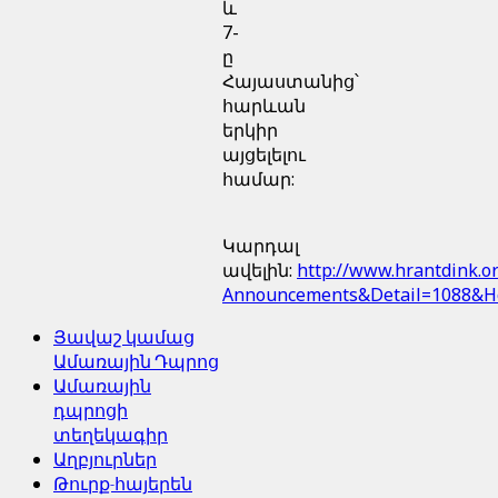
և
7-
ը
Հայաստանից՝
հարևան
երկիր
այցելելու
համար:
Կարդալ
ավելին:
http://www.hrantdink.or
Announcements&Detail=1088&
Յավաշ կամաց
Ամառային Դպրոց
Ամառային
դպրոցի
տեղեկագիր
Աղբյուրներ
Թուրք-հայերեն