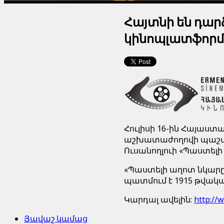
Հայտնի են դար
կինոպլատֆորմ
16-
Հուլիսի
ին
Հայաստ
աշխատաժողովի
պաշ
«
Ուսանողլուի
Պաստելի
«
Պաստելի
աղոտ
նկար
1915
պատմում
է
թվակա
Կարդալ ավելին:
http://
Յավաշ կամաց