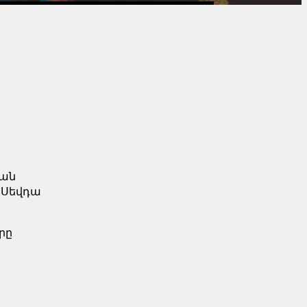
ան
`
Սեվդա
րը