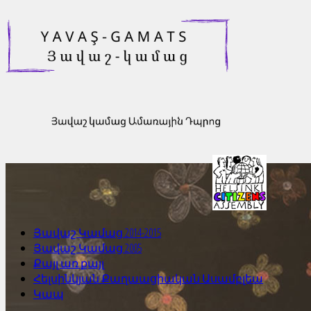
Յավաշ Կամաց 2014-2015
Յավաշ Կամաց 2005
Քայլ առ քայլ
Հելսինկյան Քաղաացիական Ասամբլեա
Կապ