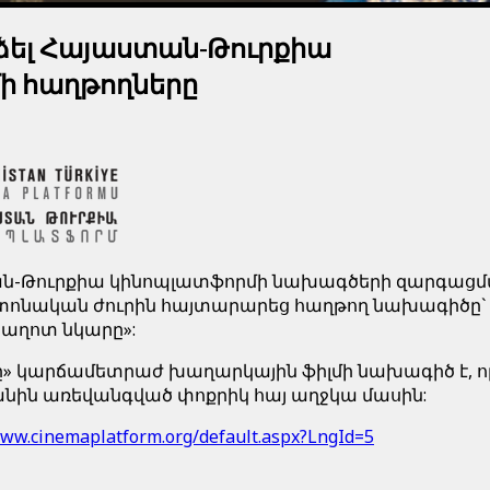
ձել Հայաստան-Թուրքիա
ի հաղթողները
-
ան
Թուրքիա
կինոպլատֆորմի
նախագծերի
զարգացմ
տոնական
ժուրին
հայտարարեց
հաղթող
նախագիծը
»:
աղոտ
նկարը
»
,
ը
կարճամետրաժ
խաղարկային
ֆիլմի
նախագիծ
է
ո
:
նին
առեվանգված
փոքրիկ
հայ
աղջկա
մասին
www.cinemaplatform.org/default.aspx?LngId=5