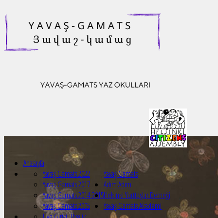
Anasayfa
Yavaş Gamats 2022
Yavaş Gamats
Yavaş Gamats 2017
Adım Adım
Yavaş Gamats 2014-2015
Helsinki Yurttaşlar Derneği
Yavaş Gamats 2005
Yavaş Gamats Akademi
Üye Girişi
Üyelik