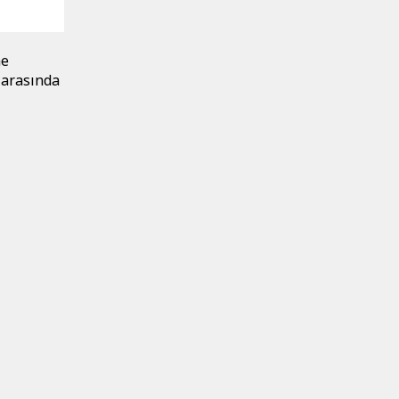
me
 arasında