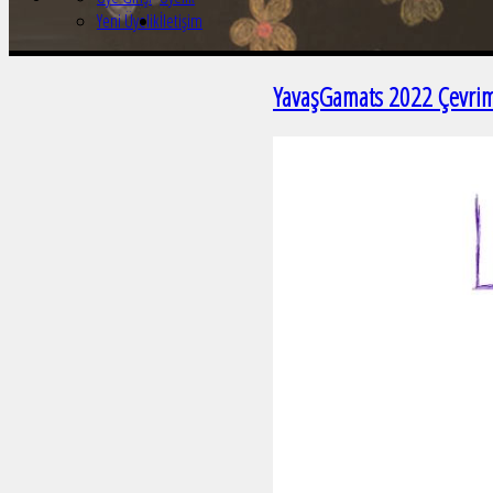
Yeni Üyelik
İletişim
YavaşGamats 2022 Çevrim