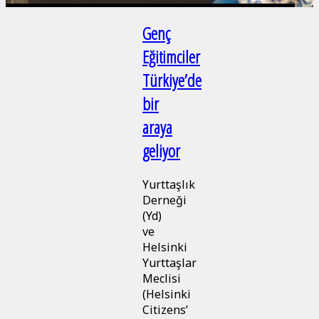
Genç
Eğitimciler
Türkiye’de
bir
araya
geliyor
Yurttaşlık
Derneği
(Yd)
ve
Helsinki
Yurttaşlar
Meclisi
(Helsinki
Citizens’