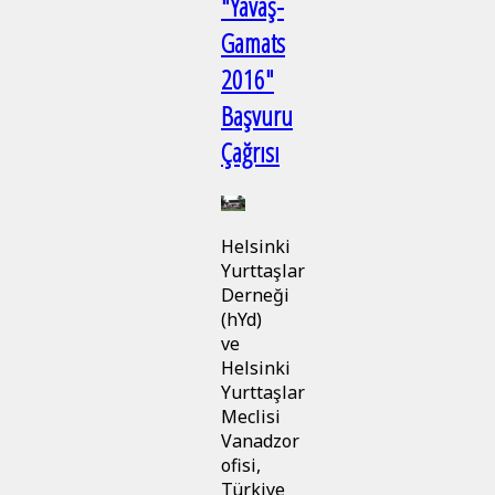
"Yavaş-
Gamats
2016"
Başvuru
Çağrısı
Helsinki
Yurttaşlar
Derneği
(hYd)
ve
Helsinki
Yurttaşlar
Meclisi
Vanadzor
ofisi,
Türkiye