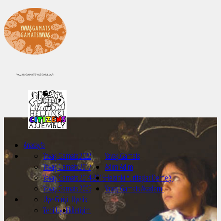
Anasayfa
Yavaş Gamats 2022
Yavaş Gamats
Yavaş Gamats 2017
Adım Adım
Yavaş Gamats 2014-2015
Helsinki Yurttaşlar Derneği
Yavaş Gamats 2005
Yavaş Gamats Akademi
Üye Girişi
Üyelik
Yeni Üyelik
İletişim