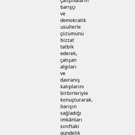
çatışmaların
barışçı
ve
demokratik
usullerle
çözümünü
bizzat
tatbik
ederek,
çatışan
algıları
ve
davranış
kalıplarını
birbirleriyle
konuşturarak,
barışın
sağladığı
imkânları
sınıftaki
gündelik