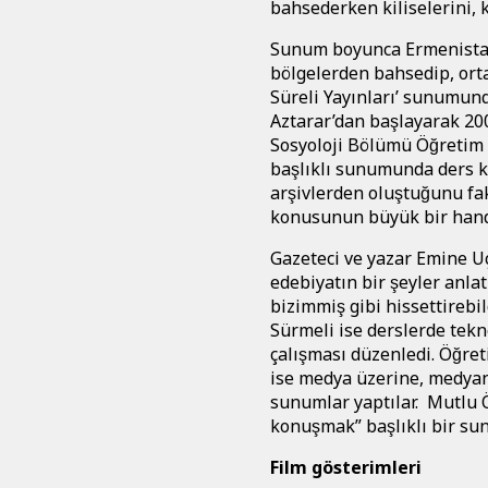
bahsederken kiliselerini, ku
Sunum boyunca Ermenistanlı 
bölgelerden bahsedip, ortak
Süreli Yayınları’ sunumund
Aztarar’dan başlayarak 20
Sosyoloji Bölümü Öğreti
başlıklı sunumunda ders ki
arşivlerden oluştuğunu fa
konusunun büyük bir hand
Gazeteci ve yazar Emine Uça
edebiyatın bir şeyler anlat
bizimmiş gibi hissettirebi
Sürmeli ise derslerde tekno
çalışması düzenledi. Öğ
ise medya üzerine, medyanı
sunumlar yaptılar. Mutlu Ö
konuşmak” başlıklı bir su
Film gösterimleri