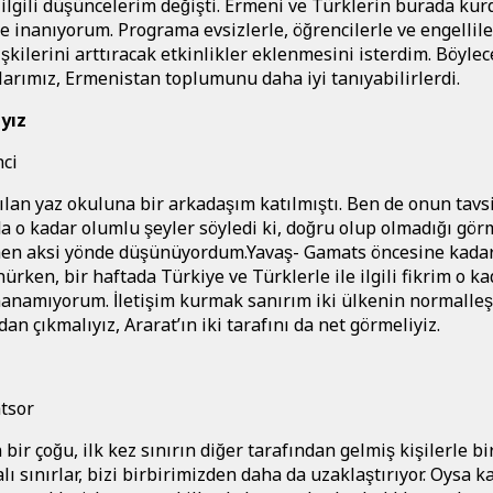
 ilgili düşüncelerim değişti. Ermeni ve Türklerin burada kur
 inanıyorum. Programa evsizlerle, öğrencilerle ve engellile
lişkilerini arttıracak etkinlikler eklenmesini isterdim. Böylec
̧larımız, Ermenistan toplumunu daha iyi tanıyabilirlerdi.
yız
ci
lan yaz okuluna bir arkadaşım katılmıştı. Ben de onun tavs
 o kadar olumlu şeyler söyledi ki, doğru olup olmadığı gö
en aksi yönde düşünüyordum.Yavaş- Gamats öncesine kada
ünürken, bir haftada Türkiye ve Türklerle ile ilgili fikrim o k
 inanamıyorum. İletişim kurmak sanırım iki ülkenin normalles
an çıkmalıyız, Ararat’ın iki tarafını da net görmeliyiz.
tsor
ir çoğu, ilk kez sınırın diğer tarafından gelmiş kişilerle bi
lı sınırlar, bizi birbirimizden daha da uzaklaştırıyor. Oysa ka