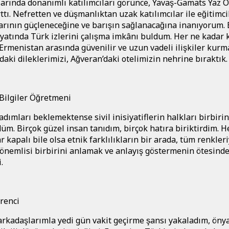
larında donanımlı katılımcıları görünce, Yavaş-Gamats Yaz O
ttı. Nefretten ve düşmanlıktan uzak katılımcılar ile eğitimci
arının güçleneceğine ve barışın sağlanacağına inanıyorum.
atında Türk izlerini çalışma imkânı buldum. Her ne kadar 
rmenistan arasında güvenilir ve uzun vadeli ilişkiler kurm
ldaki dileklerimizi, Ağveran’daki otelimizin nehrine bıraktık
Bilgiler Öğretmeni
ı adımları beklemektense sivil inisiyatiflerin halkları birbiri
düm. Birçok güzel insan tanıdım, birçok hatıra biriktirdim. He
 kapalı bile olsa etnik farklılıkların bir arada, tüm renkleri
a önemlisi birbirini anlamak ve anlayış göstermenin ötesinde
.
renci
arkadaşlarımla yedi gün vakit geçirme şansı yakaladım, öny