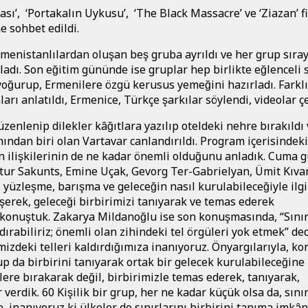
ası’, ‘Portakalın Uykusu’, ‘The Black Massacre’ ve ‘Ziazan’ f
ne sohbet edildi.
Ermenistanlılardan oluşan beş gruba ayrıldı ve her grup sıra
rladı. Son eğitim gününde ise gruplar hep birlikte eğlencel
e yoğurup, Ermenilere özgü kerusus yemeğini hazırladı. Farklı
rı anlatıldı, Ermenice, Türkçe şarkılar söylendi, videolar ç
̈zenlenip dilekler kâğıtlara yazılıp oteldeki nehre bırakıldı
ından biri olan Vartavar canlandırıldı. Program içerisindeki
 ilişkilerinin de ne kadar önemli olduğunu anladık. Cuma g
tur Sakunts, Emine Uçak, Gevorg Ter-Gabrielyan, Ümit Kıvan
 yüzleşme, barışma ve geleceğin nasıl kurulabileceğiyle ilgi
leşerek, geleceği birbirimizi tanıyarak ve temas ederek
konuştuk. Zakarya Mildanoğlu ise son konuşmasında, “Sınır
dırabiliriz; önemli olan zihindeki tel örgüleri yok etmek” ded
zdeki telleri kaldırdığımıza inanıyoruz. Önyargılarıyla, kor
p da birbirini tanıyarak ortak bir gelecek kurulabileceğine 
̧ilere bırakarak değil, birbirimizle temas ederek, tanıyarak,
 verdik. 60 Kişilik bir grup, her ne kadar küçük olsa da, sını
e, inanıyoruz ki ülkeler de sınırlarını birbirini tanıma imkân