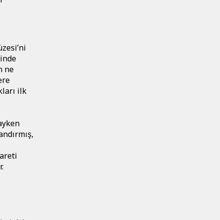
̈zesi’ni
̆inde
ın ne
ere
ları ilk
dayken
andırmış,
yareti
.