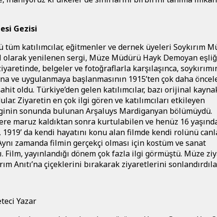
esi Gezisi
̈ tüm katılımcılar, eğitmenler ve dernek üyeleri Soykırım Mu
̈zel olarak yenilenen sergi, Müze Müdürü Hayk Demoyan eşlig
 ziyaretinde, belgeler ve fotoğraflarla karşılaşınca, soykırım
ına ve uygulanmaya başlanmasının 1915’ten çok daha öncel
ahit oldu. Türkiye’den gelen katılımcılar, bazı orijinal kaynak
lar. Ziyaretin en çok ilgi gören ve katılımcıları etkileyen
erginin sonunda bulunan Arşaluys Mardiganyan bölümüydü.
tlere maruz kaldıktan sonra kurtulabilen ve henüz 16 yaşın
 1919’ da kendi hayatını konu alan filmde kendi rolünü canl
. Aynı zamanda filmin gerçekçi olması için kostüm ve sanat
ı. Film,
yayınlandığı dönem çok fazla ilgi görmüştü. Müze zi
m Anıtı’na çiçeklerini bırakarak ziyaretlerini sonlandırdılar
teci Yazar