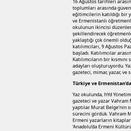
16 Ağustos tarihleri aras
toplumları arasında güven
eğitimcilerin katıldığı bi
ve Ermenistanlı öğretmenl
okulunun ikincisi düzenlen
şekillendirecek öğretmenle
yaklaştığı çok önemli oldu
katılımcıları, 9 Ağustos P
başladı. Katılımcılar arası
Katılımcıların bir kısmını sı
adayları oluşturuyordu. Y
gazeteci, mimar, yazar, ve 
Türkiye ve Ermenistan’
Yaz okulunda, hYd Yönetim 
gazeteci ve yazar Vahram M
yaptılar. Murat Belge’nin s
sürecini gördük. Vahram
Ermeni yazarların kitapları
‘Anadolu’da Ermeni Kültür