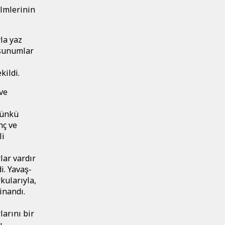
ilmlerinin
yla yaz
i sunumlar
ekildi.
 ve
ünkü
ç ve
li
lar vardır
i. Yavaş-
kularıyla,
inandı.
rlarını bir
ı