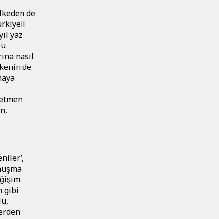
̈lkeden de
̈rkiyeli
yıl yaz
̆u
arına nasıl
̈lkenin de
̧maya
̆retmen
n,
niler’,
nuşma
̆işim
 gibi
lu,
lerden