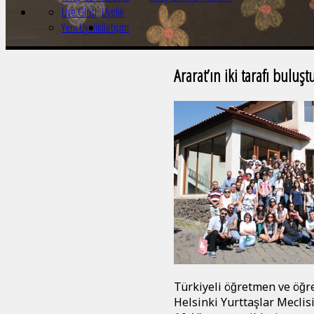
Üye Girişi
Üyelik
Yeni Üyelik
İletişim
Ararat’ın iki tarafı buluşt
Türkiyeli öğretmen ve öğ
Helsinki Yurttaşlar Meclis