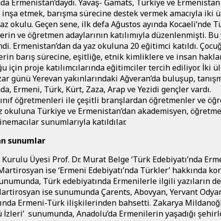
ında Ermenistan’daydı. Yavaş- Gamats, Türkiye ve Ermenistan
 inşa etmek, barışma sürecine destek vermek amacıyla iki u
r yaz okulu. Geçen sene, ilk defa Ağustos ayında Kocaeli’nde Tu
erin ve öğretmen adaylarının katılımıyla düzenlenmişti. Bu 
di. Ermenistan’dan da yaz okuluna 20 eğitimci katıldı. Çocug
rin barış sürecine, eşitliğe, etnik kimliklere ve insan hakl
ğu için proje katılımcılarında eğitimciler tercih ediliyor. İki u
azar günü Yerevan yakınlarındaki Ağveran’da buluşup, tanıs
nda, Ermeni, Türk, Kürt, Zaza, Arap ve Yezidi gençler vardı.
nıf öğretmenleri ile çeşitli branşlardan öğretmenler ve ög
az okuluna Türkiye ve Ermenistan’dan akademisyen, öğretme
sinemacılar sunumlarıyla katıldılar.
dan sunumlar
Kurulu Üyesi Prof. Dr. Murat Belge ‘Türk Edebiyatı
’
nda Erme
artirosyan ise ‘Ermeni Edebiyatı’nda Türkler’ hakkında ko
unumunda, Türk edebiyatında Ermenilerle ilgili yazıların deg
 Martirosyan ise sunumunda Çarents, Abovyan, Yervant Odyan
nda Ermeni-Türk ilişkilerinden bahsetti. Zakarya Mildanoğ
ü İzleri’ sunumunda, Anadolu’da Ermenilerin yaşadığı şehir