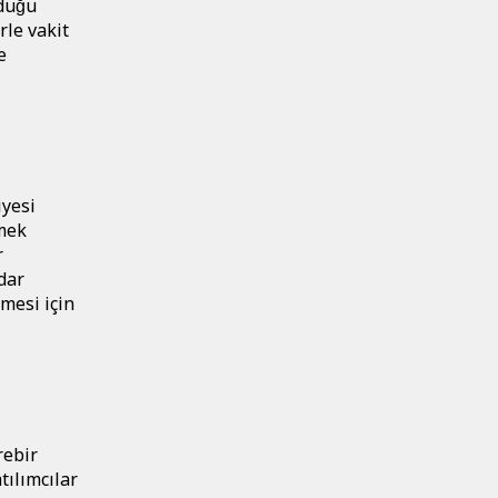
duğu
rle vakit
e
iyesi
rmek
r
adar
̧mesi için
rebir
tılımcılar