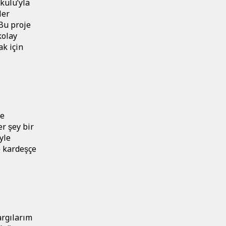
kulu’yla
ler
 Bu proje
kolay
ak için
.
ne
r şey bir
yle
 kardeşçe
argılarım