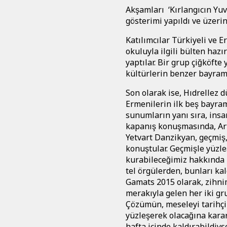
Akşamları ‘Kırlangıcın Yuv
gösterimi yapıldı ve üzeri
Katılımcılar Türkiyeli ve 
okuluyla ilgili bülten hazı
yaptılar. Bir grup çiğköft
kültürlerin benzer bayramla
Son olarak ise, Hıdrellez du
Ermenilerin ilk beş bayram
sunumların yanı sıra, insan
kapanış konuşmasında, Ar
Yetvart Danzikyan, geçmiş,
konuştular. Geçmişle yüz
kurabileceğimiz hakkında 
tel örgülerden, bunları kal
Gamats 2015 olarak, zihnimi
merakıyla gelen her iki gru
Çözümün, meseleyi tarihc
yüzleşerek olacağına karar
hafta içinde kaldırabildiys