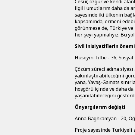
Cesur, özgür ve kendi alan
ilgili umutlarım daha da ar
sayesinde iki ülkenin bağl
kapsamında, ermeni edebiy
görünmese de, Türkiye ve E
her şeyi yapmalıyız. Bu yo
Sivil inisiyatiflerin önemi
Hüseyin Tilbe - 36, Sosyal 
Çözüm süreci adına siyas
yakınlaştırabileceğini gör
yana, Yavaş-Gamats sınırlar
hoşgörü içinde ve daha d
yaşanılabileceğini gösterdi
Önyargılarım değişti
Anna Baghramyan - 20, Öğ
Proje sayesinde Türkiyeli 