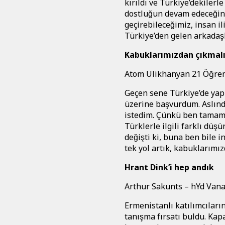
kırıldı ve Türkiye’dekilerle
dostluğun devam edeceğine
geçirebileceğimiz, insan i
Türkiye’den gelen arkadas
Kabuklarımızdan çıkmalı
Atom Ulikhanyan 21 Öğren
Geçen sene Türkiye’de yapı
üzerine başvurdum. Aslında
istedim. Çünkü ben tamam
Türklerle ilgili farklı düş
değişti ki, buna ben bile
tek yol artık, kabuklarımızd
Hrant Dink’i hep andık
Arthur Sakunts – hYd Vana
Ermenistanlı katılımcıların b
tanışma fırsatı buldu. Kapa