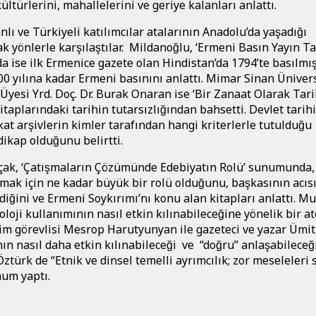
̈ltürlerini, mahallelerini ve geriye kalanları anlattı.
ve Türkiyeli katılımcılar atalarının Anadolu’da yaşadığı
 yönlerle karşılaştılar. Mildanoğlu, ‘Ermeni Basın Yayın Ta
a ise ilk Ermenice gazete olan Hindistan’da 1794’te basılmıs
00 yılına kadar Ermeni basınını anlattı. Mimar Sinan Ünivers
m Üyesi Yrd. Doç. Dr. Burak Onaran ise ‘Bir Zanaat Olarak Tar
taplarındaki tarihin tutarsızlığından bahsetti. Devlet tarih
kat arşivlerin kimler tarafından hangi kriterlerle tutulduğu
ikap olduğunu belirtti.
k, ‘Çatışmaların Çözümünde Edebiyatın Rolü
’
sunumunda,
mak için ne kadar büyük bir rolü olduğunu, başkasının acıs
ldiğini ve Ermeni Soykırımı’nı konu alan kitapları anlattı. M
loji kullanımının nasıl etkin kılınabileceğine yönelik bir at
retim görevlisi Mesrop Harutyunyan ile gazeteci ve yazar Ümit
n nasıl daha etkin kılınabileceği ve “doğru” anlaşabileceğ
ztürk de “Etnik ve dinsel temelli ayrımcılık; zor meseleleri s
num yaptı.