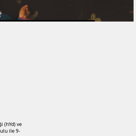
̆i (hYd) ve
ulu ile 9-