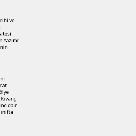
rihi ve
̧
itesi
ih Yazımı’
inin
ını
urat
ölye
 Kıvanç
ine dair
ınıfta