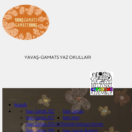
Anasayfa
Yavaş Gamats 2022
Yavaş Gamats
Yavaş Gamats 2017
Adım Adım
Yavaş Gamats 2014-2015
Helsinki Yurttaşlar Derneği
Yavaş Gamats 2005
Yavaş Gamats Akademi