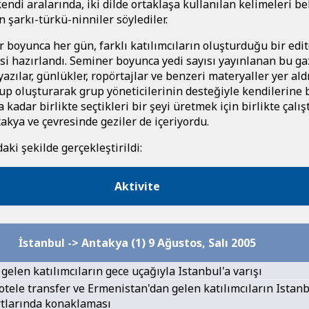
ndi aralarında, iki dilde ortaklaşa kullanılan kelimeleri beli
n şarkı-türkü-ninniler söylediler.
r boyunca her gün, farklı katılımcıların oluşturduğu bir edi
si hazırlandı. Seminer boyunca yedi sayısı yayınlanan bu g
yazılar, günlükler, ropörtajlar ve benzeri materyaller yer ald
grup oluşturarak grup yöneticilerinin desteğiyle kendilerine 
adar birlikte seçtikleri bir şeyi üretmek için birlikte çalıştı
kya ve çevresinde geziler de içeriyordu.
ki şekilde gerçekleştirildi:
Aktivite
İstanbul -> Antakya (1) 9 Ağustos, Salı 2005
elen katılımcıların gece uçağıyla Istanbul'a varışı
tele transfer ve Ermenistan'dan gelen katılımcıların Istanb
rtlarında konaklaması