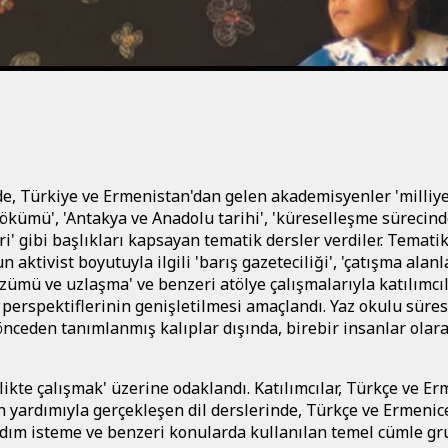
, Türkiye ve Ermenistan'dan gelen akademisyenler 'milliyet
ökümü', 'Antakya ve Anadolu tarihi', 'küreselleşme sürecin
i' gibi başlıkları kapsayan tematik dersler verdiler. Temati
 aktivist boyutuyla ilgili 'barış gazeteciliği', 'çatışma alanl
özümü ve uzlaşma' ve benzeri atölye çalışmalarıyla katılımcı
perspektiflerinin genişletilmesi amaçlandı. Yaz okulu süre
 önceden tanımlanmış kalıplar dışında, birebir insanlar olar
likte çalışmak' üzerine odaklandı. Katılımcılar, Türkçe ve E
in yardımıyla gerçekleşen dil derslerinde, Türkçe ve Ermenic
rdım isteme ve benzeri konularda kullanılan temel cümle gr