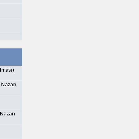
ılması)
 & Nazan
& Nazan