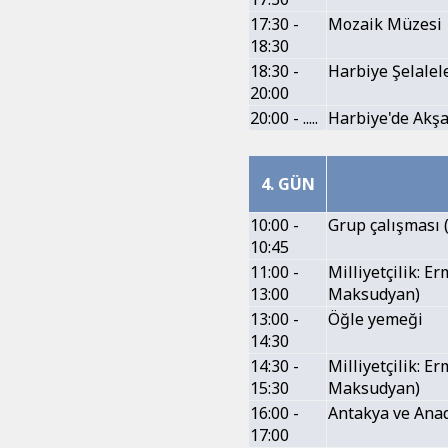
17:30 -
Mozaik Müzesi
18:30
18:30 -
Harbiye Şelalel
20:00
20:00 - .....
Harbiye'de Akş
4. GÜN
10:00 -
Grup çalışması (
10:45
11:00 -
Milliyetçilik: E
13:00
Maksudyan)
13:00 -
Öğle yemeği
14:30
14:30 -
Milliyetçilik: E
15:30
Maksudyan)
16:00 -
Antakya ve Anad
17:00