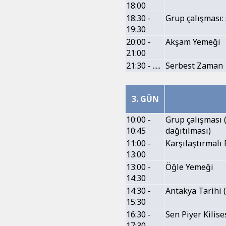
18:00
18:30 -
Grup çalışması:
19:30
20:00 -
Akşam Yemeği
21:00
21:30 - .....
Serbest Zaman
3. GÜN
10:00 -
Grup çalışması (
10:45
dağıtılması)
11:00 -
Karşılaştırmalı
13:00
13:00 -
Öğle Yemeği
14:30
14:30 -
Antakya Tarihi 
15:30
16:30 -
Sen Piyer Kilise
17:30