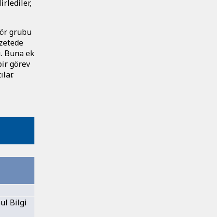
rlediler,
tör grubu
azetede
ı. Buna ek
bir görev
lar.
ul Bilgi