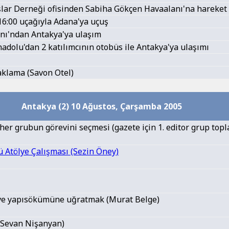
şlar Derneği ofisinden Sabiha Gökçen Havaalanı'na hareket
6:00 uçağıyla Adana'ya uçuş
nı'ndan Antakya'ya ulaşım
adolu'dan 2 katılımcının otobüs ile Antakya'ya ulaşımı
klama (Savon Otel)
Antakya (2) 10 Ağustos, Çarşamba 2005
her grubun görevini seçmesi (gazete için 1. editor grup topla
 Atölye Çalışması (Sezin Öney)
ve yapısökümüne uğratmak (Murat Belge)
(Sevan Nişanyan)