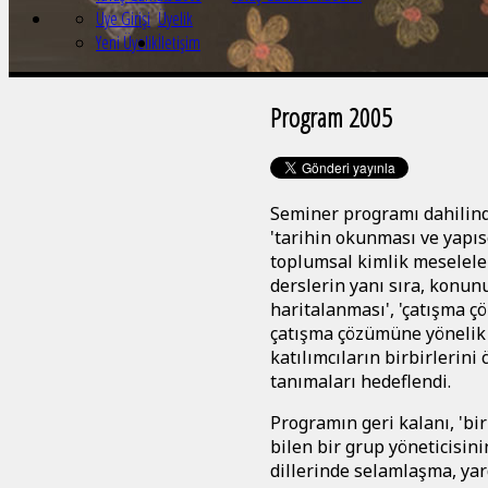
Üye Girişi
Üyelik
Yeni Üyelik
İletişim
Program 2005
Seminer programı dahilinde
'tarihin okunması ve yapıs
toplumsal kimlik meseleler
derslerin yanı sıra, konunun
haritalanması', 'çatışma ç
çatışma çözümüne yönelik 
katılımcıların birbirlerini
tanımaları hedeflendi.
Programın geri kalanı, 'bir
bilen bir grup yöneticisin
dillerinde selamlaşma, ya