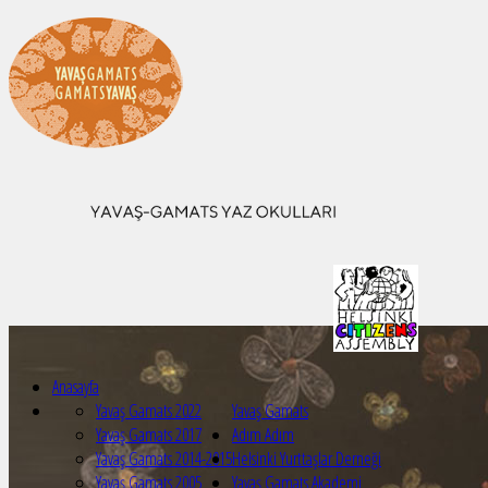
Anasayfa
Yavaş Gamats 2022
Yavaş Gamats
Yavaş Gamats 2017
Adım Adım
Yavaş Gamats 2014-2015
Helsinki Yurttaşlar Derneği
Yavaş Gamats 2005
Yavaş Gamats Akademi