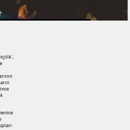
çilik',
de
k
arının
ların
since
ak
rmenice
e
upları