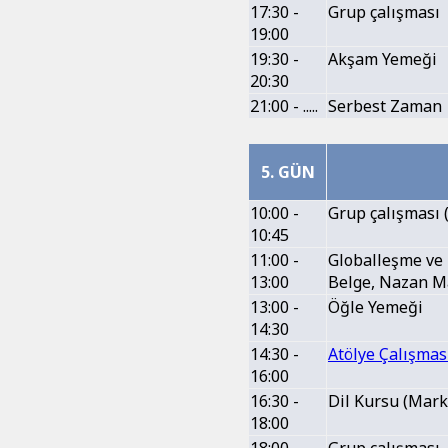
17:30 -
Grup çalışması
19:00
19:30 -
Akşam Yemeği
20:30
21:00 - .....
Serbest Zaman
5. GÜN
10:00 -
Grup çalışması (
10:45
11:00 -
Globalleşme ve 
13:00
Belge, Nazan M
13:00 -
Öğle Yemeği
14:30
14:30 -
Atölye Çalışmas
16:00
16:30 -
Dil Kursu (Mark
18:00
18:00 -
Grup çalışması