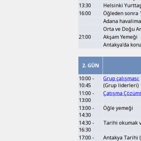
13:30
Helsinki Yurtta
16:00
Öğleden sonra 1
Adana havalima
Orta ve Doğu An
21:00
Akşam Yemeği
Antakya'da kona
2. GÜN
10:00 -
Grup çalışması:
10:45
(Grup liderleri)
11:00 -
Çatışma Çözümü
13:00
13:00 -
Öğle yemeği
14:30
14:30 -
Tarihi okumak 
16:30
17:00 -
Antakya Tarihi 