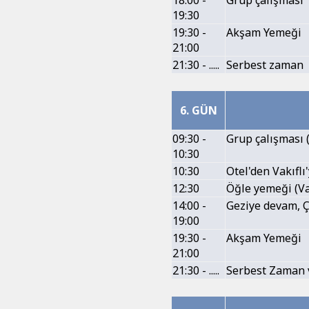
19:30
19:30 -
Akşam Yemeği
21:00
21:30 - .....
Serbest zaman
6. GÜN
09:30 -
Grup çalışması (
10:30
10:30
Otel'den Vakıflı'
12:30
Öğle yemeği (Va
14:00 -
Geziye devam, Ç
19:00
19:30 -
Akşam Yemeği
21:00
21:30 - .....
Serbest Zaman 