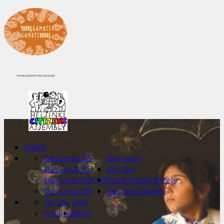
Anasayfa
Yavaş Gamats 2022
Yavaş Gamats
Yavaş Gamats 2017
Adım Adım
Yavaş Gamats 2014-2015
Helsinki Yurttaşlar Derneği
Yavaş Gamats 2005
Yavaş Gamats Akademi
Üye Girişi
Üyelik
Yeni Üyelik
İletişim