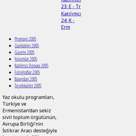
23: E - Tr
Katılımcı
24: K -
Erm
Program 2005
Günlükler 2005
Gazete 2005
Yorumlar 2005
Katılımcı Dosyası 2005
Fotoğraflar 2005
Basından 2005
Teşekkürler 2005
Yaz okulu programları,
Türkiye ve
Ermenistan’dan sekiz
sivil toplum örgütünün,
Avrupa Birliği’nin
İstikrar Aracı desteğiyle