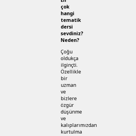
çok
hangi
tematik
dersi
sevdiniz?
Neden?
Çoğu
oldukça
ilginçti.
Özellikle
bir
uzman
ve
bizlere
özgür
düşünme
ve
kalıplarımızdan
kurtulma