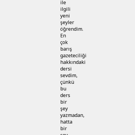
ile
ilgili
yeni
şeyler
öğrendim.
En
çok
barış
gazeteciliği
hakkındaki
dersi
sevdim,
çünkü
bu
ders
bir
şey
yazmadan,
hatta
bir
şey