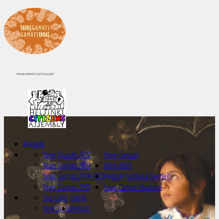
Anasayfa
Yavaş Gamats 2022
Yavaş Gamats
Yavaş Gamats 2017
Adım Adım
Yavaş Gamats 2014-2015
Helsinki Yurttaşlar Derneği
Yavaş Gamats 2005
Yavaş Gamats Akademi
Üye Girişi
Üyelik
Yeni Üyelik
İletişim