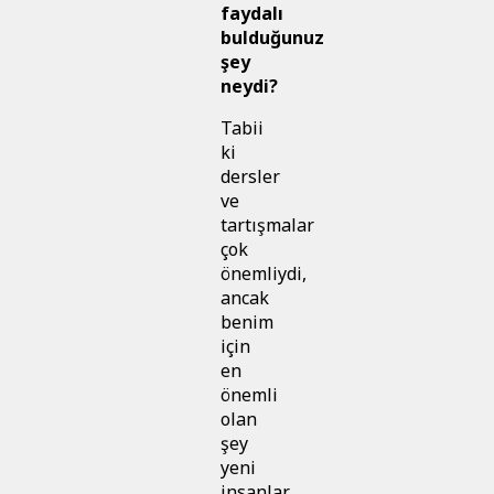
faydalı
bulduğunuz
şey
neydi?
Tabii
ki
dersler
ve
tartışmalar
çok
önemliydi,
ancak
benim
için
en
önemli
olan
şey
yeni
insanlar