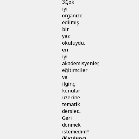
3.Çok
iyi
organize
edilmiş
bir
yaz
okuluydu,
en
iyi
akademisyenler,
eğitimciler
ve
ilginç
konular
üzerine
tematik
dersler...
Geri
dönmek
istemedim!!!
(Katılımcı,