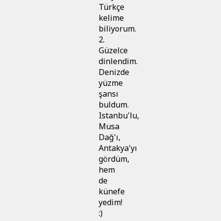
Türkçe
kelime
biliyorum.
2.
Güzelce
dinlendim.
Denizde
yüzme
şansı
buldum.
Istanbu'lu,
Musa
Dağ'ı,
Antakya'yı
gördüm,
hem
de
künefe
yedim!
:)