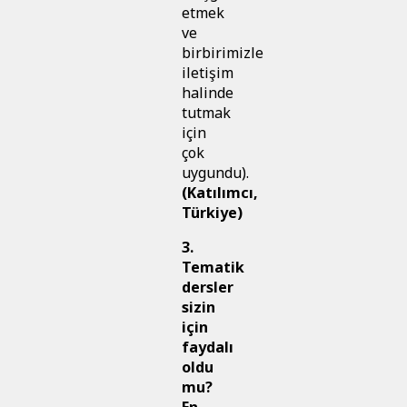
etmek
ve
birbirimizle
iletişim
halinde
tutmak
için
çok
uygundu).
(Katılımcı,
Türkiye)
3.
Tematik
dersler
sizin
için
faydalı
oldu
mu?
En