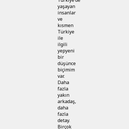
yaşayan
insanlar
ve
kısmen
Türkiye
ile
ilgili
yepyeni
bir
düşünce
biçimim
var.
Daha
fazla
yakın
arkadaş,
daha
fazla
detay.
Birçok