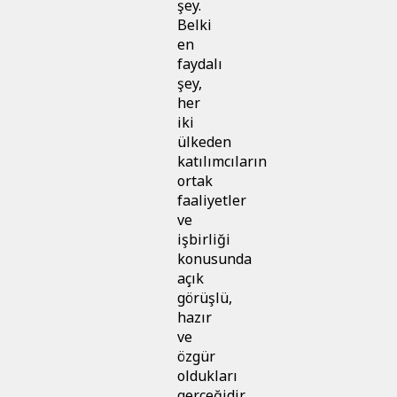
şey.
Belki
en
faydalı
şey,
her
iki
ülkeden
katılımcıların
ortak
faaliyetler
ve
işbirliği
konusunda
açık
görüşlü,
hazır
ve
özgür
oldukları
gerçeğidir.