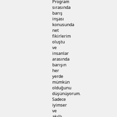
Program
sırasında
barış
inşası
konusunda
net
fikirlerim
oluştu
ve
insanlar
arasında
barışın
her
yerde
mümkün
olduğunu
düşünüyorum.
Sadece
iyimser
ve
akıllı