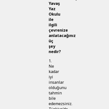
Yavaş
Yaz
Okulu
ile
ilgili
çevrenize
anlatacağınız
üç
şey
nedir?
1.
Ne
kadar
iyi
insanlar
olduğunu
tahmin
bile
edemezsiniz.
Türkiye'de