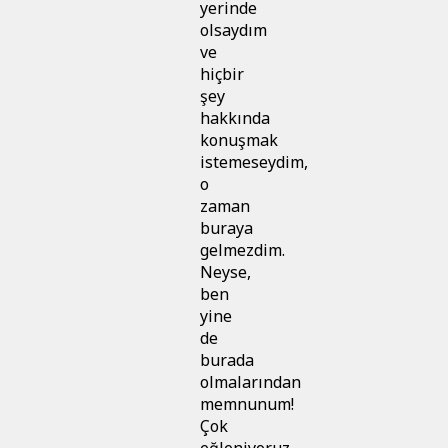
yerinde
olsaydım
ve
hiçbir
şey
hakkında
konuşmak
istemeseydim,
o
zaman
buraya
gelmezdim.
Neyse,
ben
yine
de
burada
olmalarından
memnunum!
Çok
eğleniyoruz.