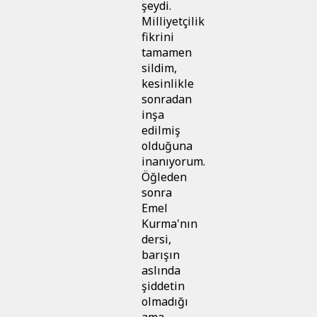
şeydi.
Milliyetçilik
fikrini
tamamen
sildim,
kesinlikle
sonradan
inşa
edilmiş
olduğuna
inanıyorum.
Öğleden
sonra
Emel
Kurma'nın
dersi,
barışın
aslında
şiddetin
olmadığı
ama