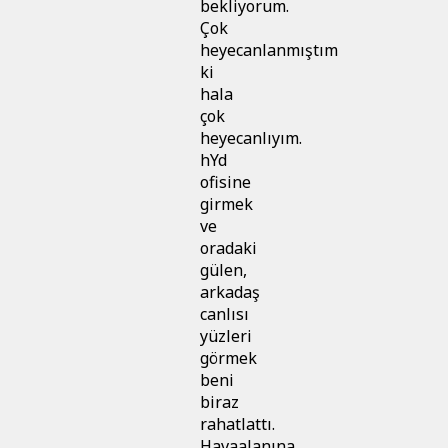
bekliyorum.
Çok
heyecanlanmıştım
ki
hala
çok
heyecanlıyım.
hYd
ofisine
girmek
ve
oradaki
gülen,
arkadaş
canlısı
yüzleri
görmek
beni
biraz
rahatlattı.
Havaalanına