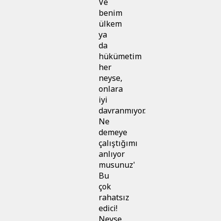
Ve
benim
ülkem
ya
da
hükümetim
her
neyse,
onlara
iyi
davranmıyor.
Ne
demeye
çalıştığımı
anlıyor
musunuz'
Bu
çok
rahatsız
edici!
Neyse,