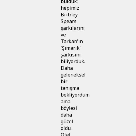
bulduk;
hepimiz
Britney
Spears
şarkılarını
ve
Tarkan'ın
'Şımarık'
şarkısını
biliyorduk.
Daha
geleneksel
bir
tanışma
bekliyordum
ama
böylesi
daha
güzel
oldu.
Otel