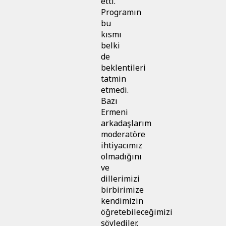
etti.
Programın
bu
kısmı
belki
de
beklentileri
tatmin
etmedi.
Bazı
Ermeni
arkadaşlarım
moderatöre
ihtiyacımız
olmadığını
ve
dillerimizi
birbirimize
kendimizin
öğretebileceğimizi
söylediler.