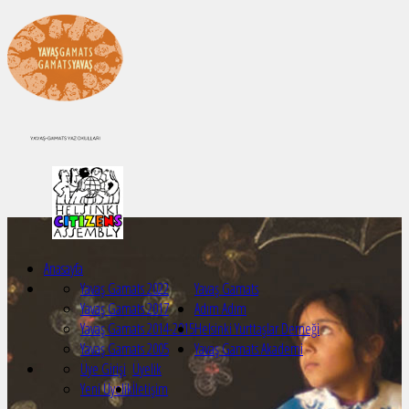
Anasayfa
Yavaş Gamats 2022
Yavaş Gamats
Yavaş Gamats 2017
Adım Adım
Yavaş Gamats 2014-2015
Helsinki Yurttaşlar Derneği
Yavaş Gamats 2005
Yavaş Gamats Akademi
Üye Girişi
Üyelik
Yeni Üyelik
İletişim