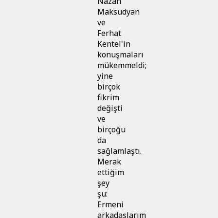
Nazan
Maksudyan
ve
Ferhat
Kentel'in
konuşmaları
mükemmeldi;
yine
birçok
fikrim
değişti
ve
birçoğu
da
sağlamlaştı.
Merak
ettiğim
şey
şu:
Ermeni
arkadaşlarım