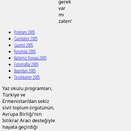
gerek
var
mı
zaten'
Program 2005
Günlükler 2005
Gazete 2005
Yorumlar 2005
Katılımcı Dosyası 2005
Fotoğraflar 2005
Basından 2005
Teşekkürler 2005
Yaz okulu programları,
Türkiye ve
Ermenistan’dan sekiz
sivil toplum örgütünün,
Avrupa Birliği’nin
İstikrar Aracı desteğiyle
hayata geçirdiği