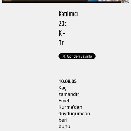
Katılımcı
20:
K -
Tr
10.08.05
Kaç
zamandır,
Emel
Kurma'dan
duyduğumdan
beri
bunu