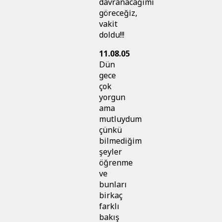
davranacağımı
göreceğiz,
vakit
doldu!!!
11.08.05
Dün
gece
çok
yorgun
ama
mutluydum
çünkü
bilmediğim
şeyler
öğrenme
ve
bunları
birkaç
farklı
bakış