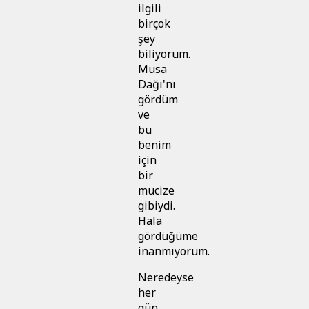
ilgili
birçok
şey
biliyorum.
Musa
Dağı'nı
gördüm
ve
bu
benim
için
bir
mucize
gibiydi.
Hala
gördüğüme
inanmıyorum.
Neredeyse
her
gün