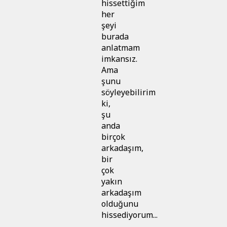
hissettiğim
her
şeyi
burada
anlatmam
imkansız.
Ama
şunu
söyleyebilirim
ki,
şu
anda
birçok
arkadaşım,
bir
çok
yakın
arkadaşım
olduğunu
hissediyorum...