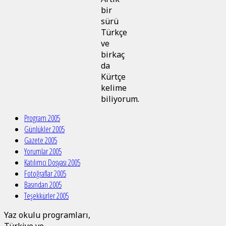
bir
sürü
Türkçe
ve
birkaç
da
Kürtçe
kelime
biliyorum.
Program 2005
Günlükler 2005
Gazete 2005
Yorumlar 2005
Katılımcı Dosyası 2005
Fotoğraflar 2005
Basından 2005
Teşekkürler 2005
Yaz okulu programları,
Türkiye ve