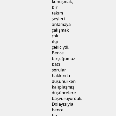
konuşmak,
bir
takım
şeyleri
anlamaya
çalışmak
çok
ilgi
çekiciydi.
Bence
birçoğumuz
bazı
sorular
hakkında
düşünürken
kalıplaşmış
düşüncelere
başvuruyorduk.
Dolayısıyla
bence
bu,