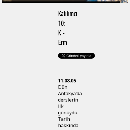
Katılımcı
10:
K -
Erm
11.08.05
Dün
Antakya'da
derslerin
ilk
günüydü.
Tarih
hakkında