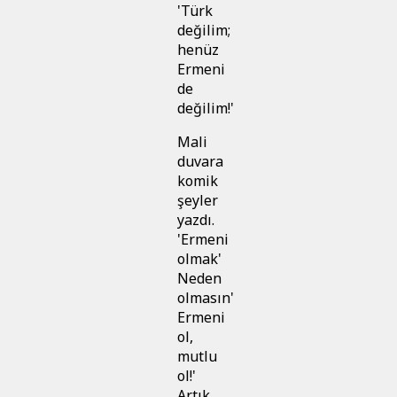
'Türk
değilim;
henüz
Ermeni
de
değilim!'
Mali
duvara
komik
şeyler
yazdı.
'Ermeni
olmak'
Neden
olmasın'
Ermeni
ol,
mutlu
ol!'
Artık