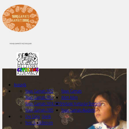
Anasayfa
Yavaş Gamats 2022
Yavaş Gamats
Yavaş Gamats 2017
Adım Adım
Yavaş Gamats 2014-2015
Helsinki Yurttaşlar Derneği
Yavaş Gamats 2005
Yavaş Gamats Akademi
Üye Girişi
Üyelik
Yeni Üyelik
İletişim