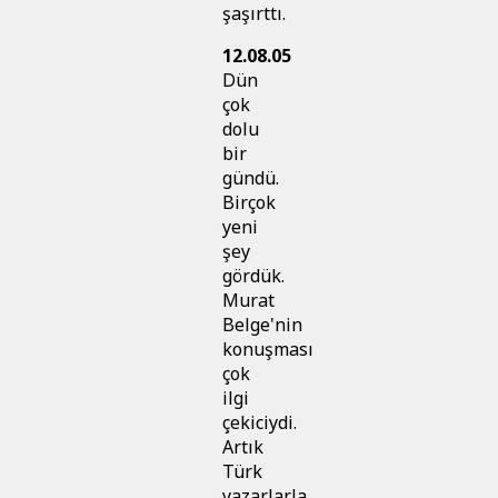
şaşırttı.
12.08.05
Dün
çok
dolu
bir
gündü.
Birçok
yeni
şey
gördük.
Murat
Belge'nin
konuşması
çok
ilgi
çekiciydi.
Artık
Türk
yazarlarla