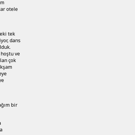
im
ar otele
eki tek
iyor, dans
lduk.
 hoştu ve
olan çok
 akşam
eye
ye
ağım bir
a
la