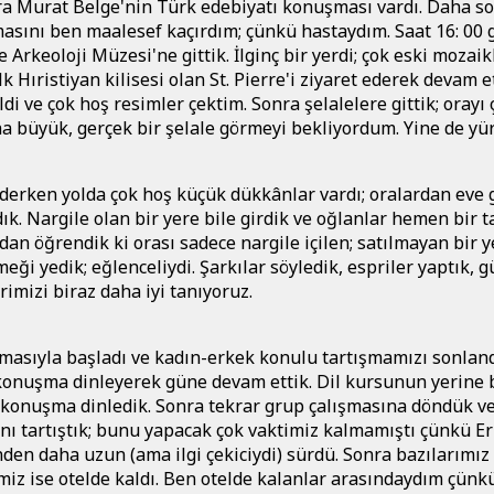
ra Murat Belge'nin Türk edebiyatı konuşması vardı. Daha s
sını ben maalesef kaçırdım; çünkü hastaydım. Saat 16: 00 g
 Arkeoloji Müzesi'ne gittik. İlginç bir yerdi; çok eski mozaik
k Hıristiyan kilisesi olan St. Pierre'i ziyaret ederek devam et
i ve çok hoş resimler çektim. Sonra şelalelere gittik; orayı 
büyük, gerçek bir şelale görmeyi bekliyordum. Yine de yü
giderken yolda çok hoş küçük dükkânlar vardı; oralardan eve
ldık. Nargile olan bir yere bile girdik ve oğlanlar hemen bir 
dan öğrendik ki orası sadece nargile içilen; satılmayan bir y
 yedik; eğlenceliydi. Şarkılar söyledik, espriler yaptık, g
rimizi biraz daha iyi tanıyoruz.
asıyla başladı ve kadın-erkek konulu tartışmamızı sonland
 konuşma dinleyerek güne devam ettik. Dil kursunun yerine 
r konuşma dinledik. Sonra tekrar grup çalışmasına döndük v
ını tartıştık; bunu yapacak çok vaktimiz kalmamıştı çünkü E
en daha uzun (ama ilgi çekiciydi) sürdü. Sonra bazılarımız
rimiz ise otelde kaldı. Ben otelde kalanlar arasındaydım çünk