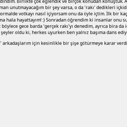
edindim. Birlikte çok eğlendik ve birçok konudan konuştuk.
an unutmayacağım bir şey varsa, o da 'rakı' dedikleri içkidir
rmalde votkayı nasıl içiyorsam onu da öyle içtim. İlk bir ka
ma hala hayattayım! :) Sonradan öğrendim ki insanlar onu s
ş; böylece gece barda 'gerçek rakı'yı denedim, ayrıca bira da i
şeyler oldu ki, herkes uyurken ben yalnız başıma dans edi
' arkadaşlarım için kesinlikle bir şişe götürmeye karar verdi