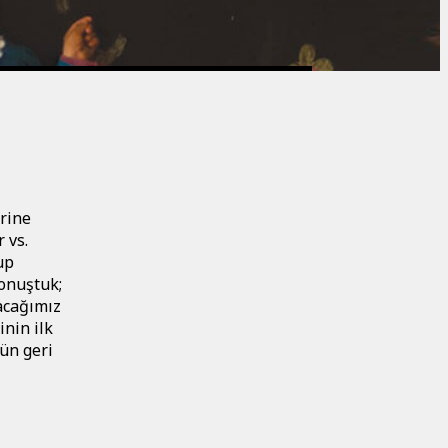
erine
 vs.
up
konuştuk;
şacağımız
inin ilk
nün geri