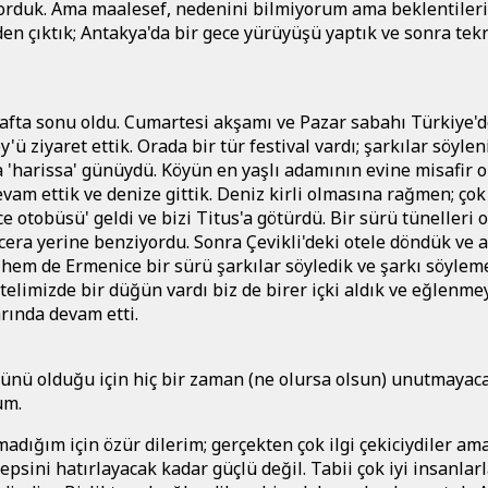
ıyorduk. Ama maalesef, nedenini bilmiyorum ama beklentiler
den çıktık; Antakya'da bir gece yürüyüşü yaptık ve sonra tekr
afta sonu oldu. Cumartesi akşamı ve Pazar sabahı Türkiye'd
'ü ziyaret ettik. Orada bir tür festival vardı; şarkılar söylen
a 'harissa' günüydü. Köyün en yaşlı adamının evine misafir o
vam ettik ve denize gittik. Deniz kirli olmasına rağmen; çok
e otobüsü' geldi ve bizi Titus'a götürdü. Bir sürü tünelleri 
acera yerine benziyordu. Sonra Çevikli'deki otele döndük ve
hem de Ermenice bir sürü şarkılar söyledik ve şarkı söylem
telimizde bir düğün vardı biz de birer içki aldık ve eğlenme
arında devam etti.
nü olduğu için hiç bir zaman (ne olursa olsun) unutmayac
um.
ığım için özür dilerim; gerçekten çok ilgi çekiciydiler am
sini hatırlayacak kadar güçlü değil. Tabii çok iyi insanlar