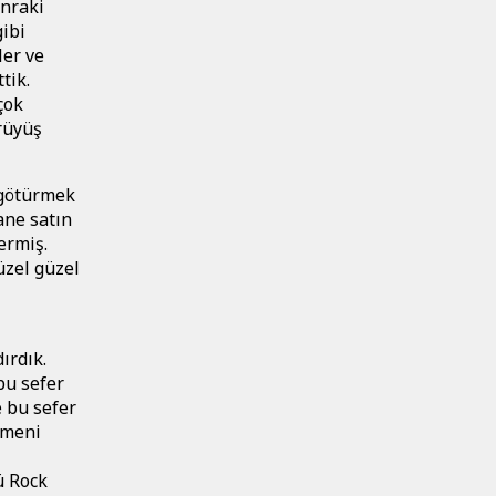
onraki
ibi
ler ve
tik.
çok
rüyüş
 götürmek
tane satın
ermiş.
üzel güzel
ırdık.
bu sefer
e bu sefer
rmeni
ü Rock