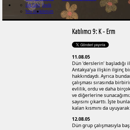
Üye Girişi
Üyelik
Yeni Üyelik
İletişim
Katılımcı 9: K - Erm
11.08.05
Dün 'derslerin' başladığı i
Antakya'ya ilişkin ilginç b
hakkındaydı. Ayrıca bunda
çalışması sırasında birbiri
evlilik, ordu ve daha birç
ve diğerlerine sunacağımız
sayısını çıkarttı. İşte bun
kalan kısmını da uyuyarak
12.08.05
Dün grup çalışmasıyla baş