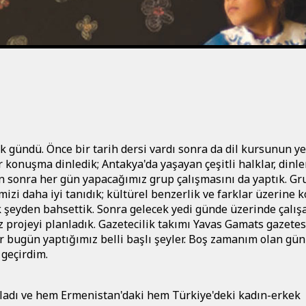
lk gündü. Önce bir tarih dersi vardı sonra da dil kursunun y
ir konuşma dinledik; Antakya'da yaşayan çeşitli halklar, dinler
n sonra her gün yapacağımız grup çalışmasını da yaptık. Gr
mizi daha iyi tanıdık; kültürel benzerlik ve farklar üzerine 
ok şeyden bahsettik. Sonra gelecek yedi günde üzerinde çalı
 projeyi planladık. Gazetecilik takımı Yavas Gamats gazetes
lar bugün yaptığımız belli başlı şeyler. Boş zamanım olan gü
 geçirdim.
ladı ve hem Ermenistan'daki hem Türkiye'deki kadın-erkek