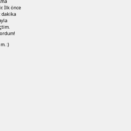
 Ama
. İlk önce
ç dakika
uyla
çtim.
yordum!
m. :)