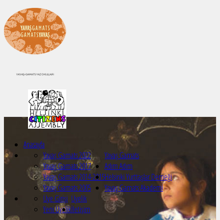
Anasayfa
Yavaş Gamats 2022
Yavaş Gamats
Yavaş Gamats 2017
Adım Adım
Yavaş Gamats 2014-2015
Helsinki Yurttaşlar Derneği
Yavaş Gamats 2005
Yavaş Gamats Akademi
Üye Girişi
Üyelik
Yeni Üyelik
İletişim