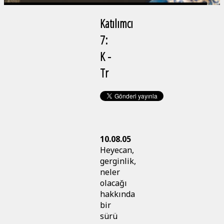
Katılımcı
7:
K -
Tr
10.08.05
Heyecan,
gerginlik,
neler
olacağı
hakkında
bir
sürü