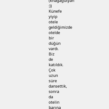
(khağağutyan
:))
Künefe
yiyip
otele
geldiğimizde
otelde
bir
düğün
vardı.
Biz
de
katıldık.
Çok
uzun
süre
dansettik,
sonra
da
otelin
barına