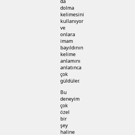
da
dolma
kelimesini
kullanıyor
ve
onlara
imam
bayıldının
kelime
anlamını
anlatınca
çok
güldüler.
Bu
deneyim
çok
özel
bir
şey
haline