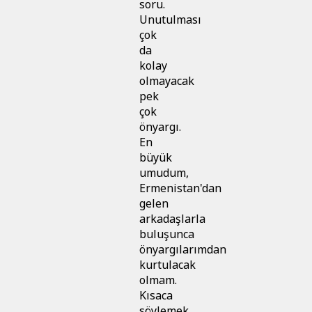
soru.
Unutulması
çok
da
kolay
olmayacak
pek
çok
önyargı.
En
büyük
umudum,
Ermenistan'dan
gelen
arkadaşlarla
buluşunca
önyargılarımdan
kurtulacak
olmam.
Kısaca
söylemek