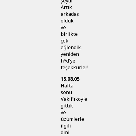
şeydi.
Artık
arkadaş
olduk
ve
birlikte
çok
eğlendik.
yeniden
hYd'ye
teşekkürler!
15.08.05
Hafta
sonu
Vakıflıköy'e
gittik
ve
üzümlerle
ilgili
dini