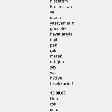
hissettim.
Ermenistan
ve
orada
yaşayanların
gündelik
hayatlarıyla
ilgili
pek
çok
merak
ettiğim
şey
var.
hYd'ye
teşekkürler!
13.08.05
Dün
çok
dolu