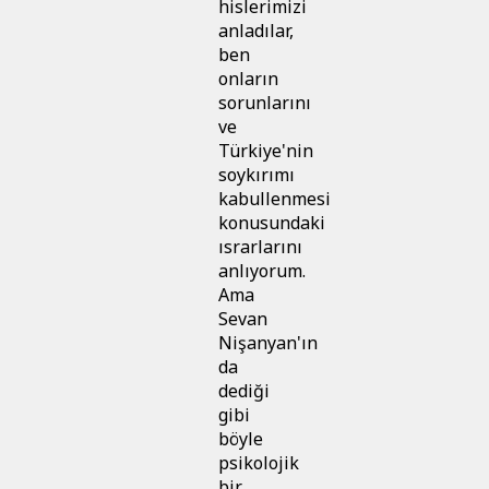
hislerimizi
anladılar,
ben
onların
sorunlarını
ve
Türkiye'nin
soykırımı
kabullenmesi
konusundaki
ısrarlarını
anlıyorum.
Ama
Sevan
Nişanyan'ın
da
dediği
gibi
böyle
psikolojik
bir