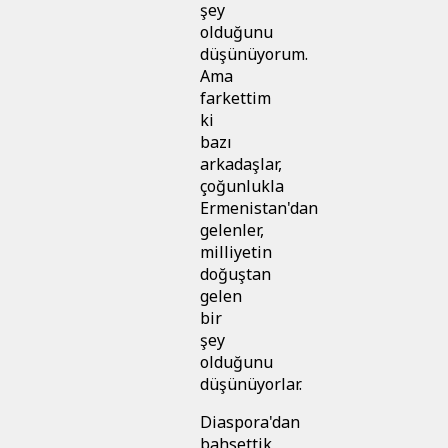
şey
olduğunu
düşünüyorum.
Ama
farkettim
ki
bazı
arkadaşlar,
çoğunlukla
Ermenistan'dan
gelenler,
milliyetin
doğuştan
gelen
bir
şey
olduğunu
düşünüyorlar.
Diaspora'dan
bahsettik