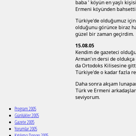
baba ' köyün en yaşlı kişis
Ermeni köyünden bahsetti
Türkiye'de olduğumuz için
olduğunu görünce biraz hay
güzel bir zaman geçirdim.
15.08.05
Kendim de gazeteci olduğum
Arman'ın dersi de oldukça 
da Ortodoks Kilisesine gitt
Türkiye'de o kadar fazla re
Daha sonra akşam lunapar
Türk ve Ermeni arkadaşları
seviyorum.
Program 2005
Günlükler 2005
Gazete 2005
Yorumlar 2005
Katılımcı Dosyası 2005