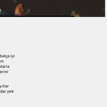
dukça iyi
züm
nlarla
erini
ıllar
adar pek