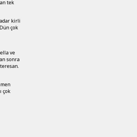
lan tek
dar kirli
 Dün çok
ella ve
dan sonra
nteresan.
ağmen
ı çok