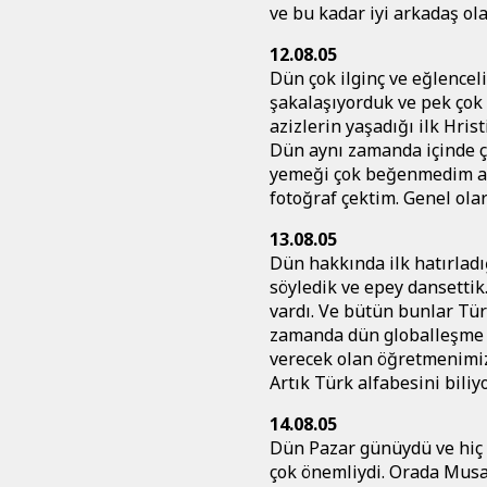
ve bu kadar iyi arkadaş ol
12.08.05
Dün çok ilginç ve eğlencel
şakalaşıyorduk ve pek çok 
azizlerin yaşadığı ilk Hri
Dün aynı zamanda içinde ç
yemeği çok beğenmedim ama 
fotoğraf çektim. Genel ola
13.08.05
Dün hakkında ilk hatırladı
söyledik ve epey dansettik
vardı. Ve bütün bunlar Tür
zamanda dün globalleşme ve
verecek olan öğretmenimiz 
Artık Türk alfabesini bili
14.08.05
Dün Pazar günüydü ve hiç d
çok önemliydi. Orada Musa 