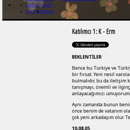
Üye Girişi
Üyelik
Yeni Üyelik
İletişim
Katılımcı 1: K - Erm
BEKLENTİLER
Bence bu Türkiye ve Türkiy
bir fırsat. Yeni nesil var
bulmalıdır, bu da iletişim
tanışmayı, önemli ve ilgin
anlayacağımızı umuyorum
Aynı zamanda bunun benim i
önce benim de vatanım ola
çok yeni arkadaşım olur. T
10.08.05