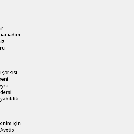
ar
nanamadım.
iz
ürü
 şarkısı
meni
Aynı
 dersi
yabildik.
benim için
 Avetis