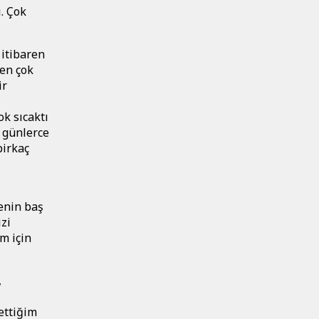
. Çok
itibaren
en çok
ir
k sıcaktı
 günlerce
birkaç
enin baş
zi
m için
,
ettiğim