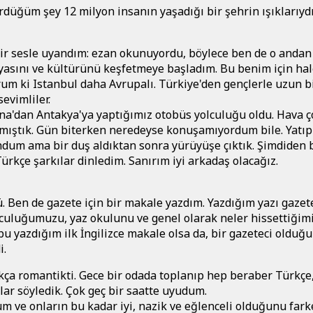
düğüm şey 12 milyon insanın yaşadığı bir şehrin ışıklarıydı
r sesle uyandım: ezan okunuyordu, böylece ben de o andan 
asını ve kültürünü keşfetmeye başladım. Bu benim için hal
um ki Istanbul daha Avrupalı. Türkiye'den gençlerle uzun b
sevimliler.
na'dan Antakya'ya yaptığımız otobüs yolculuğu oldu. Hava ço
ıştık. Gün biterken neredeyse konuşamıyordum bile. Yatıp
dum ama bir duş aldıktan sonra yürüyüşe çıktık. Şimdiden 
ürkçe şarkılar dinledim. Sanırım iyi arkadaş olacağız.
. Ben de gazete için bir makale yazdım. Yazdığım yazı gazet
lculuğumuzu, yaz okulunu ve genel olarak neler hissettiğimi
bu yazdığım ilk İngilizce makale olsa da, bir gazeteci olduğu
i.
a romantikti. Gece bir odada toplanıp hep beraber Türkçe
lar söyledik. Çok geç bir saatte uyudum.
m ve onların bu kadar iyi, nazik ve eğlenceli olduğunu fark