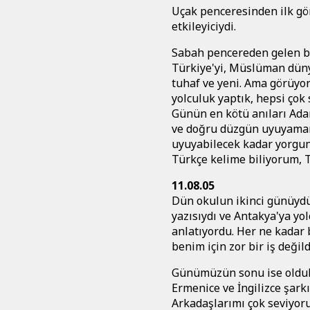
Uçak penceresinden ilk gör
etkileyiciydi.
Sabah pencereden gelen bi
Türkiye'yi, Müslüman düny
tuhaf ve yeni. Ama görüyor
yolculuk yaptık, hepsi çok 
Günün en kötü anıları Ada
ve doğru düzgün uyuyamam
uyuyabilecek kadar yorgun
Türkçe kelime biliyorum, T
11.08.05
Dün okulun ikinci günüydü
yazısıydı ve Antakya'ya yo
anlatıyordu. Her ne kadar 
benim için zor bir iş değild
Günümüzün sonu ise oldukç
Ermenice ve İngilizce şarkı
Arkadaşlarımı çok seviyoru