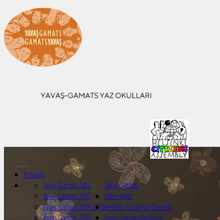
Anasayfa
Yavaş Gamats 2022
Yavaş Gamats
Yavaş Gamats 2017
Adım Adım
Yavaş Gamats 2014-2015
Helsinki Yurttaşlar Derneği
Yavaş Gamats 2005
Yavaş Gamats Akademi