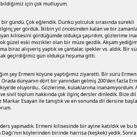
abildiğimiz için çok mutluyum.
i bir gündü. Çok eğlendik. Dünkü yolculuk sırasında sürekli
ilginç yer gördük. İkibin yıl öncesinden kalan ve bir zamanl
stiyan kilisesini gördüğümde oldukça şaşırdım, gözlerime i
ok güzel eski mozikler olan bir müze gezdik. Akşam yediğim
biraz alışveriş yaptık ve çantalar, ipekler vs. aldık. Bir s
rak geçirdiğimiz gün oldukça hoşuma gitti.
ğım şey Ermeni köyüne yaptığımız ziyaretti. Bir sürü Ermeni
. Orada dünyanın dört bir yanından gelmiş 200'den fazla Er
kiye'de oluyordu... Gözlerime, kulaklarıma inanamıyordum. 
 sivil toplum hakkında çok ilginç dersler dinledik. Bize dil
Markar Esayan ile tanıştık ve en sonunda dil dersine başla
yorum.
ers yapmadık. Ermeni kilisesinde bir ayine katıldık ve bu 
Dağı'nın köylerinden birinde harrisa (keşkek) yedik. Sonra