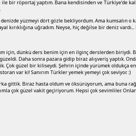
i ile bir röportaj yaptım. Bana kendisinden ve Türkiye'de ka
.
 denizde yüzmeyi dört gözle bekliyordum. Ama kumsalın o ka
al kırıklığına uğradım. Neyse, hiç değilse bir deniz vardı...
 için, dünkü ders benim için en ilginç derslerden biriydi. B
güzeldi. Daha sonra pazara gidip biraz alışveriş yaptık. On
ik. Çok güzel bir kiliseydi. Şehrin içinde yürümek oldukça e
storan var ki! Sanırım Türkler yemek yemeyi çok seviyor. :)
ka gittik. Biraz hasta oldum ve öksürüyorum, ama buna r
mla çok güzel vakit geçiriyorum. Hepsi çok sevimliler. Onlar